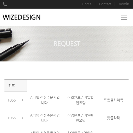
Home
Contact
Admin
REQUEST
번호
A타입 신청주문서입
작업완료 / 메일확
1066
트윙클키치독
니다.
인요망
A타입 신청주문서입
작업완료 / 메일확
1065
잇플라라
니다.
인요망