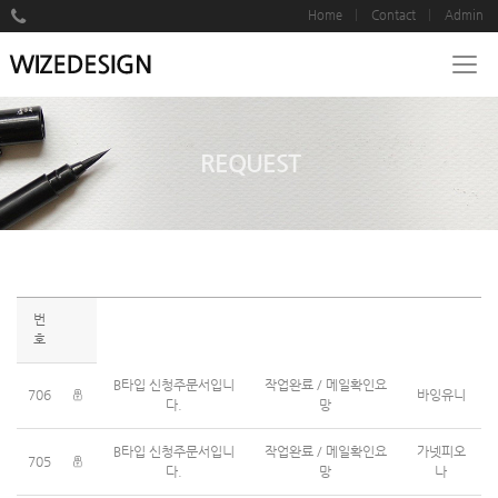
Home
Contact
Admin
REQUEST
번
호
B타입 신청주문서입니
작업완료 / 메일확인요
706
바잉유니
다.
망
B타입 신청주문서입니
작업완료 / 메일확인요
가넷피오
705
다.
망
나