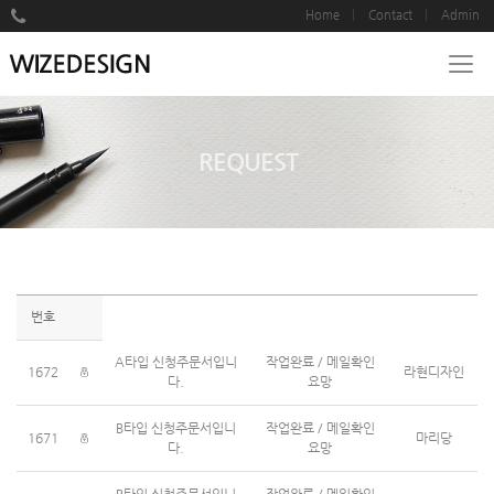
Home
Contact
Admin
REQUEST
번호
A타입 신청주문서입니
작업완료 / 메일확인
1672
라현디자인
다.
요망
B타입 신청주문서입니
작업완료 / 메일확인
1671
마리당
다.
요망