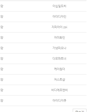
요망
이십일도씨
요망
아더디자인
요망
지피아이 zpi
요망
자미화인
요망
가넷피오나
요망
다모파트너
요망
케이원더
요망
저스트샵
요망
비디에프엔비
요망
아이디지큐