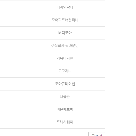
디자인낙타
모어파트너컴퍼니
버디모아
주식회사 픽마운틴
거목디자인
고고지나
조아큐레이션
다올촌
이윤패브릭
프레시웨이